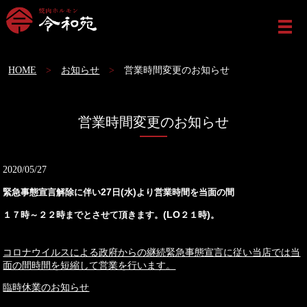
ME
HOME
お知らせ
営業時間変更のお知らせ
営業時間変更のお知らせ
2020/05/27
27
(
)
緊急事態宣言解除に伴い
日
水
より営業時間を当面の間
(LO
)
１７時～２２時までとさせて頂きます。
２１時
。
コロナウイルスによる政府からの継続緊急事態宣言に従い当店では当
面の間時間を短縮して営業を行います。
臨時休業のお知らせ